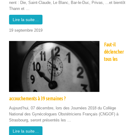
nent : Die, Saint-Claude, Le Blanc, Bar-le-Duc, Pri­vas, …et bien­tôt
Thann et …
Lire la suite…
19 sep­tem­bre 2019
Faut-il
déclencher
tous les
accouchements à 39 semaines ?
Aujourd’hui, 07 décem­bre, lors des Journées 2018 du Col­lège
Nation­al des Gyné­co­logues Obstétriciens Français (CNGOF) à
Stras­bourg, seront présen­tés les …
Lire la suite…