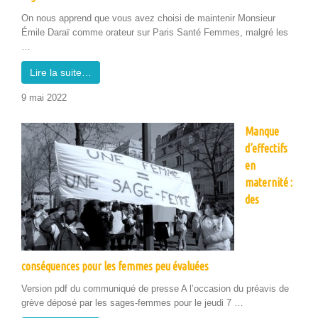
On nous apprend que vous avez choisi de main­tenir Mon­sieur
Émile Daraï comme ora­teur sur Paris San­té Femmes, mal­gré les
…
Lire la suite…
9 mai 2022
Manque
d’effectifs
en
maternité :
des
conséquences pour les femmes peu évaluées
Ver­sion pdf du com­mu­niqué de presse A l’occasion du préavis de
grève déposé par les sages-femmes pour le jeu­di 7 …