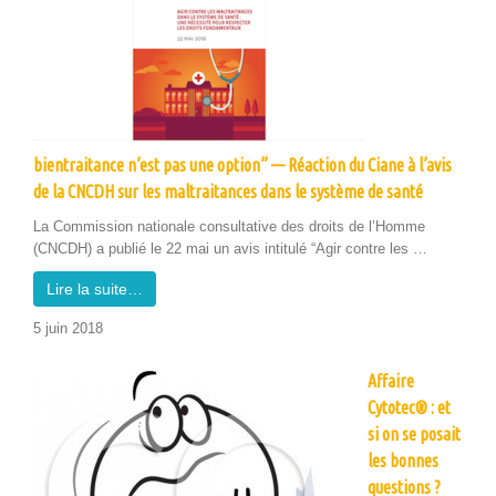
bientraitance n’est pas une option” — Réaction du Ciane à l’avis
de la CNCDH sur les maltraitances dans le système de santé
La Com­mis­sion nationale con­sul­ta­tive des droits de l’Homme
(CNCDH) a pub­lié le 22 mai un avis inti­t­ulé “Agir con­tre les …
Lire la suite…
5 juin 2018
Affaire
Cytotec® : et
si on se posait
les bonnes
questions ?