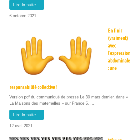
Lire la suite…
6 octo­bre 2021
En finir
(vraiment)
avec
l’expression
abdominale
: une
responsabilité collective !
Ver­sion pdf du com­mu­niqué de presse Le 30 mars dernier, dans «
La Maisons des mater­nelles » sur France 5, …
Lire la suite…
12 avril 2021