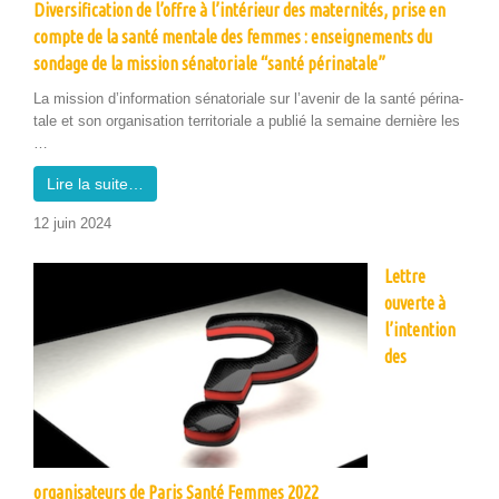
Diversification de l’offre à l’intérieur des maternités, prise en
compte de la santé mentale des femmes : enseignements du
sondage de la mission sénatoriale “santé périnatale”
La mis­sion d’information séna­to­ri­ale sur l’avenir de la san­té péri­na­
tale et son organ­i­sa­tion ter­ri­to­ri­ale a pub­lié la semaine dernière les
…
Lire la suite…
12 juin 2024
Lettre
ouverte à
l’intention
des
organisateurs de Paris Santé Femmes 2022