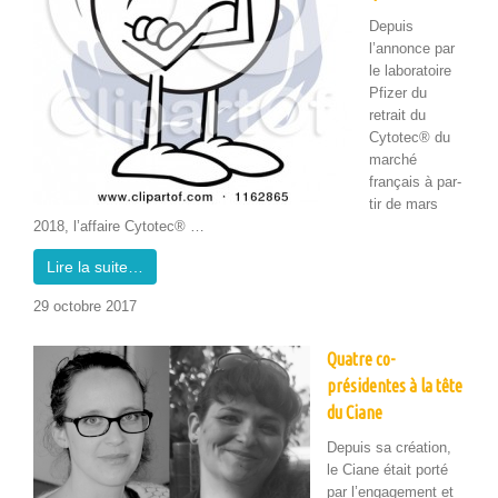
Depuis
l’annonce par
le lab­o­ra­toire
Pfiz­er du
retrait du
Cytotec® du
marché
français à par­
tir de mars
2018, l’affaire Cytotec® …
Lire la suite…
29 octo­bre 2017
Quatre co-
présidentes à la tête
du Ciane
Depuis sa créa­tion,
le Ciane était porté
par l’en­gage­ment et