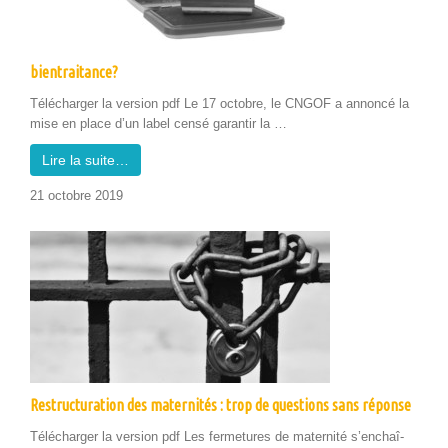
bientraitance?
Télécharg­er la ver­sion pdf Le 17 octo­bre, le CNGOF a annon­cé la
mise en place d’un label cen­sé garan­tir la …
Lire la suite…
21 octo­bre 2019
Restructuration des maternités : trop de questions sans réponse
Télécharg­er la ver­sion pdf Les fer­me­tures de mater­nité s’en­chaî­