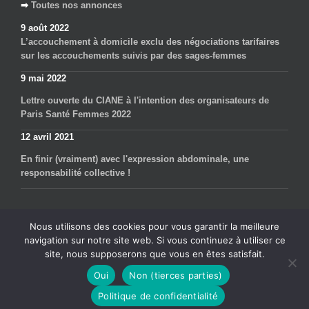
➡
Toutes nos annonces
9 août 2022
L’accouchement à domicile exclu des négociations tarifaires
sur les accouchements suivis par des sages-femmes
9 mai 2022
Lettre ouverte du CIANE à l'intention des organisateurs de
Paris Santé Femmes 2022
12 avril 2021
En finir (vraiment) avec l'expression abdominale, une
responsabilité collective !
Nous utilisons des cookies pour vous garantir la meilleure
navigation sur notre site web. Si vous continuez à utiliser ce
site, nous supposerons que vous en êtes satisfait.
Ciane - Collectif interassociatif autour de la naissance | 40 rue Chanzy,
Oui
Non (tierces parties)
75011 Paris
Politique de confidentialité
Crédits
|
Ancien wiki
|
Administration
|
Dossiers recours