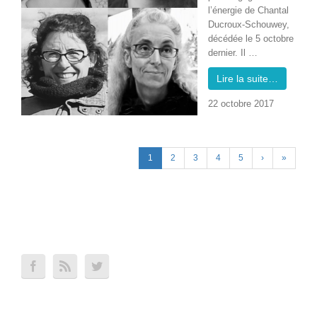
l’én­ergie de Chan­tal
Ducroux-Schouwey,
décédée le 5 octo­bre
dernier. Il …
Lire la suite…
22 octo­bre 2017
1
2
3
4
5
›
»