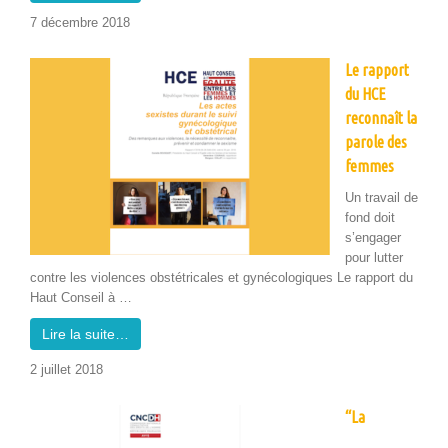
7 décem­bre 2018
Le rapport
du HCE
reconnaît la
parole des
femmes
Un tra­vail de
fond doit
s’en­gager
pour lut­ter
con­tre les vio­lences obstétri­cales et gyné­cologiques Le rap­port du
Haut Con­seil à …
Lire la suite…
2 juil­let 2018
“La