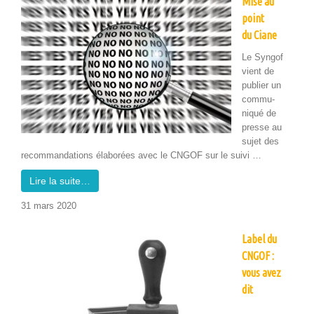
Mise au
point
du Ciane
Le Syn­gof
vient de
pub­li­er un
com­mu­
niqué de
presse au
sujet des
recom­man­da­tions élaborées avec le CNGOF sur le suivi …
Lire la suite…
31 mars 2020
Label du
CNGOF :
vous avez
dit