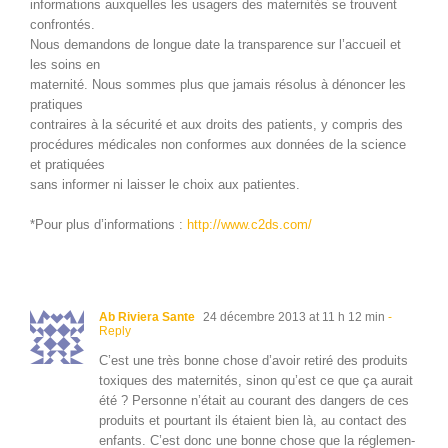
infor­ma­tions aux­quelles les usagers des mater­nités se trou­vent
confrontés.
Nous deman­dons de longue date la trans­parence sur l’ac­cueil et
les soins en
mater­nité. Nous sommes plus que jamais réso­lus à dénon­cer les
pratiques
con­traires à la sécu­rité et aux droits des patients, y com­pris des
procé­dures médi­cales non con­formes aux don­nées de la sci­ence
et pratiquées
sans informer ni laiss­er le choix aux patientes.
*Pour plus d’informations :
http://www.c2ds.com/
Ab Riviera Sante
24 décembre 2013 at 11 h 12 min
-
Reply
C’est une très bonne chose d’avoir retiré des pro­duits
tox­iques des mater­nités, sinon qu’est ce que ça aurait
été ? Per­son­ne n’é­tait au courant des dan­gers de ces
pro­duits et pour­tant ils étaient bien là, au con­tact des
enfants. C’est donc une bonne chose que la régle­men­