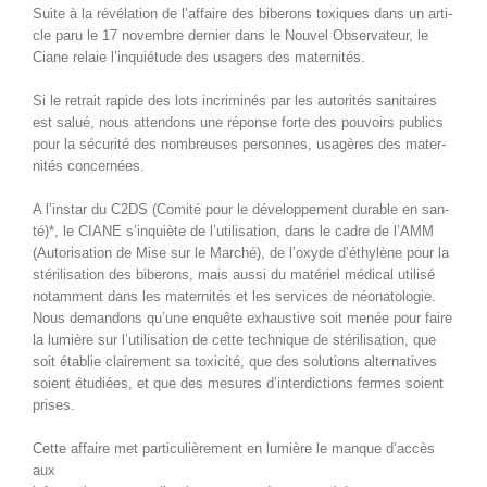
Suite à la révéla­tion de l’affaire des biberons tox­iques dans un arti­
cle paru le 17 novem­bre dernier dans le Nou­v­el Obser­va­teur, le
Ciane relaie l’inquiétude des usagers des maternités.
Si le retrait rapi­de des lots incrim­inés par les autorités san­i­taires
est salué, nous atten­dons une réponse forte des pou­voirs publics
pour la sécu­rité des nom­breuses per­son­nes, usagères des mater­
nités concernées.
A l’instar du C2DS (Comité pour le développe­ment durable en san­
té)*, le CIANE s’inquiète de l’utilisation, dans le cadre de l’AMM
(Autori­sa­tion de Mise sur le Marché), de l’oxyde d’éthylène pour la
stéril­i­sa­tion des biberons, mais aus­si du matériel médi­cal util­isé
notam­ment dans les mater­nités et les ser­vices de néona­tolo­gie.
Nous deman­dons qu’une enquête exhaus­tive soit menée pour faire
la lumière sur l’utilisation de cette tech­nique de stéril­i­sa­tion, que
soit établie claire­ment sa tox­i­c­ité, que des solu­tions alter­na­tives
soient étudiées, et que des mesures d’interdictions fer­mes soient
prises.
Cette affaire met par­ti­c­ulière­ment en lumière le manque d’accès
aux