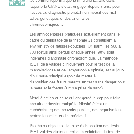
Ce com­mu­niqué mar­que la fin d’une bataille dans
laque­lle le CIANE s’é­tait engagé, depuis 7 ans, pour
l’ac­cès au diag­nos­tic pré­na­tal non-invasif des mal­
adies géné­tiques et des anomalies
chromosomiques…
Les amnio­cen­tès­es pra­tiquées actuelle­ment dans le
cadre du dépistage de la tri­somie 21 con­duisent à
env­i­ron 1% de fauss­es-couch­es. Or, par­mi les 500 à
700 foe­tus ain­si per­dus chaque année, 98% sont
indemnes d’anomalie chro­mo­somique. La méth­ode
ISET, déjà validée clin­ique­ment pour le test de la
muco­vis­ci­dose et de l’amy­otro­phie spinale, est aujour­
d’hui notre prin­ci­pal espoir de met­tre à
dis­po­si­tion des futurs par­ents un test sans dan­ger pour
la mère et le foe­tus (sim­ple prise de sang).
Mer­ci à celles et ceux qui ont gardé le cap pour faire
aboutir ce dossier mal­gré la frilosité (c’est un
euphémisme) des pou­voirs publics, des organ­i­sa­tions
pro­fes­sion­nelles et des médias !
Prochains objec­tifs : la mise à dis­po­si­tion des tests
ISET validés clin­ique­ment et la val­i­da­tion du test de