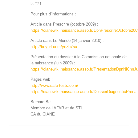
la T21.
Pour plus d’informations :
Arti­cle dans Pre­scrire (octo­bre 2009) :
https://cianewiki.naissance.asso.fr/DpnPrescrireOctobre200
Arti­cle dans Le Monde (14 jan­vi­er 2010) :
http://tinyurl.com/yezb75u
Présen­ta­tion du dossier à la Com­mis­sion nationale de
la nais­sance (juin 2009) :
https://cianewiki.naissance.asso.fr/PresentationDpnNiCnnJ
Pages web :
http://www.safe-tests.com/
https://cianewiki.naissance.asso.fr/DossierDiagnosticPrenat
Bernard Bel
Mem­bre de l’A­FAR et de STL
CA du CIANE