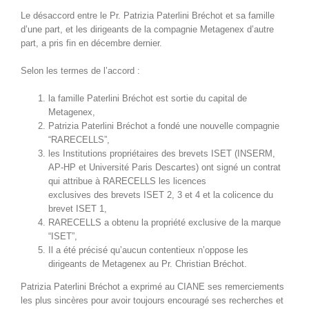
Le désac­cord entre le Pr. Patrizia Pater­li­ni Bré­chot et sa famille
d’une part, et les dirigeants de la com­pag­nie Meta­genex d’autre
part, a pris fin en décem­bre dernier.
Selon les ter­mes de l’accord :
la famille Pater­li­ni Bré­chot est sor­tie du cap­i­tal de
Metagenex,
Patrizia Pater­li­ni Bré­chot a fondé une nou­velle com­pag­nie
“RARECELLS”,
les Insti­tu­tions pro­prié­taires des brevets ISET (INSERM,
AP-HP et Uni­ver­sité Paris Descartes) ont signé un con­trat
qui attribue à RARECELLS les licences
exclu­sives des brevets ISET 2, 3 et 4 et la col­i­cence du
brevet ISET 1,
RARECELLS a obtenu la pro­priété exclu­sive de la mar­que
“ISET”,
Il a été pré­cisé qu’au­cun con­tentieux n’op­pose les
dirigeants de Meta­genex au Pr. Chris­t­ian Bréchot.
Patrizia Pater­li­ni Bré­chot a exprimé au CIANE ses remer­ciements
les plus sincères pour avoir tou­jours encour­agé ses recherch­es et