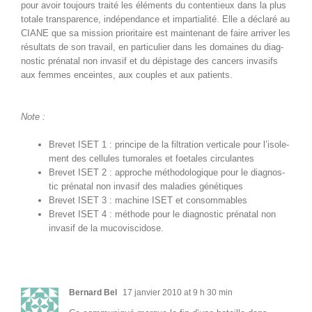
pour avoir tou­jours traité les élé­ments du con­tentieux dans la plus
totale trans­parence, indépen­dance et impar­tial­ité. Elle a déclaré au
CIANE que sa mis­sion pri­or­i­taire est main­tenant de faire arriv­er les
résul­tats de son tra­vail, en par­ti­c­uli­er dans les domaines du diag­
nos­tic pré­na­tal non invasif et du dépistage des can­cers invasifs
aux femmes enceintes, aux cou­ples et aux patients.
Note :
Brevet ISET 1 : principe de la fil­tra­tion ver­ti­cale pour l’isole­
ment des cel­lules tumorales et foetales circulantes
Brevet ISET 2 : approche méthodologique pour le diag­nos­
tic pré­na­tal non invasif des mal­adies génétiques
Brevet ISET 3 : machine ISET et consommables
Brevet ISET 4 : méth­ode pour le diag­nos­tic pré­na­tal non
invasif de la mucoviscidose.
Bernard Bel
17 janvier 2010 at 9 h 30 min