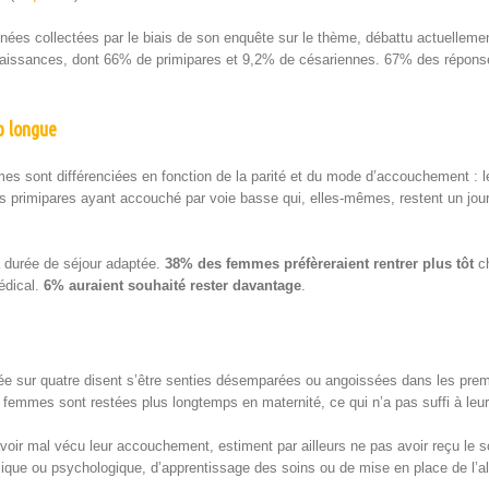
nées col­lec­tées par le biais de son enquête sur le thème, débat­tu actuelle­men
nais­sances, dont 66% de prim­i­pares et 9,2% de césari­ennes. 67% des répons
p longue
es sont dif­féren­ciées en fonc­tion de la par­ité et du mode d’accouchement
les prim­i­pares ayant accouché par voie basse qui, elles-mêmes, restent un jour
 durée de séjour adap­tée.
38% des femmes préfèr­eraient ren­tr­er plus tôt
ch
édi­cal.
6% auraient souhaité rester davan­tage
.
 sur qua­tre dis­ent s’être sen­ties désem­parées ou angois­sées dans les pre­mie
 femmes sont restées plus longtemps en mater­nité, ce qui n’a pas suf­fi à leur 
oir mal vécu leur accouche­ment, esti­ment par ailleurs ne pas avoir reçu le sou
sique ou psy­chologique, d’apprentissage des soins ou de mise en place de l’al