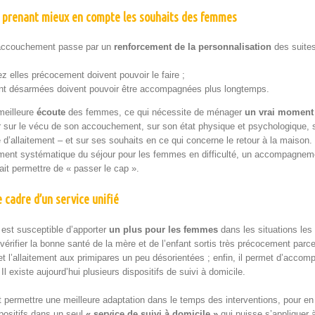
n prenant mieux en compte les souhaits des femmes
l’accouchement passe par un
ren­force­ment de la per­son­nal­i­sa­tion
des suite
z elles pré­co­ce­ment doivent pou­voir le faire ;
ent désar­mées doivent pou­voir être accom­pa­g­nées plus longtemps.
 meilleure
écoute
des femmes, ce qui néces­site de ménag­er
un vrai moment d
sur le vécu de son accouche­ment, sur son état physique et psy­chologique, sur 
d’allaitement – et sur ses souhaits en ce qui con­cerne le retour à la mai­son.
ment sys­té­ma­tique du séjour pour les femmes en dif­fi­culté, un accom­pa­g­ne­
rait per­me­t­tre de « pass­er le cap ».
e cadre d’un service unifié
t sus­cep­ti­ble d’apporter
un plus pour les femmes
dans les sit­u­a­tions les
e véri­fi­er la bonne san­té de la mère et de l’enfant sor­tis très pré­co­ce­ment parc
et l’allaitement aux prim­i­pares un peu désori­en­tées ; enfin, il per­met d’acc
. Il existe aujourd’hui plusieurs dis­posi­tifs de suivi à domicile.
t per­me­t­tre une meilleure adap­ta­tion dans le temps des inter­ven­tions, pour en s
posi­tifs dans un seul
« ser­vice de suivi à domi­cile »
qui puisse s’appliquer