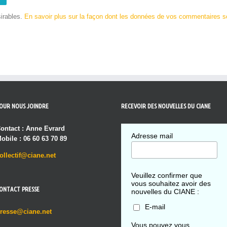
sirables.
En savoir plus sur la façon dont les données de vos commentaires so
OUR NOUS JOINDRE
RECEVOIR DES NOUVELLES DU CIANE
ontact : Anne Evrard
Adresse mail
obile : 06 60 63 70 89
ollectif@ciane.net
Veuillez confirmer que
vous souhaitez avoir des
ONTACT PRESSE
nouvelles du CIANE :
E-mail
resse@ciane.net
Vous pouvez vous