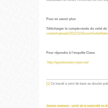
Pour en savoir plus
Télécharg­er le compte-ren­du du volet de 
content/uploads/2012/11/DossierSortieMate
Pour répon­dre à l’enquête Ciane
http://questionnaire.ciane.net/
[1]
Ce tra­vail a servi de base au dossier pu
Jeunes mamans : sortir de la maternité en do