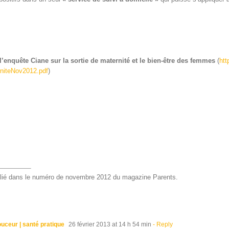
l’enquête Ciane sur la sor­tie de mater­nité et le bien-être des femmes
(
htt
rniteNov2012.pdf
)
b­lié dans le numéro de novem­bre 2012 du mag­a­zine Parents.
uceur | santé pratique
26 février 2013 at 14 h 54 min
- Reply