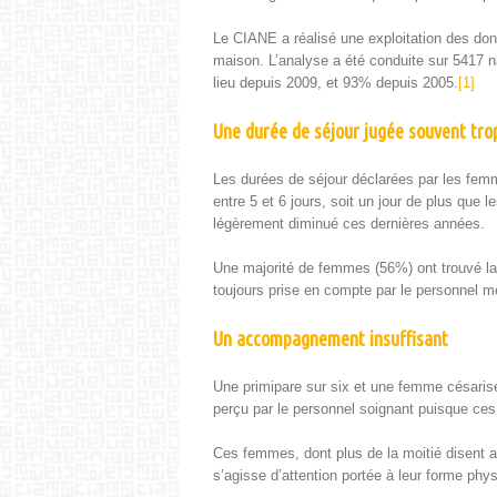
Le CIANE a réal­isé une exploita­tion des don­
mai­son. L’analyse a été con­duite sur 5417 
lieu depuis 2009, et 93% depuis 2005.
[1]
Une durée de séjour jugée souvent tro
Les durées de séjour déclarées par les femm
entre 5 et 6 jours, soit un jour de plus que 
légère­ment dimin­ué ces dernières années.
Une majorité de femmes (56%) ont trou­vé la
tou­jours prise en compte par le per­son­nel m
Un accompagnement insuffisant
Une prim­i­pare sur six et une femme césarisée
perçu par le per­son­nel soignant puisque ces
Ces femmes, dont plus de la moitié dis­ent av
s’agisse d’attention portée à leur forme phy