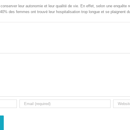
on­serv­er leur autonomie et leur qual­ité de vie. En effet, selon une enquête réal­i
0% des femmes ont trou­vé leur hos­pi­tal­i­sa­tion trop longue et se plaig­nent 