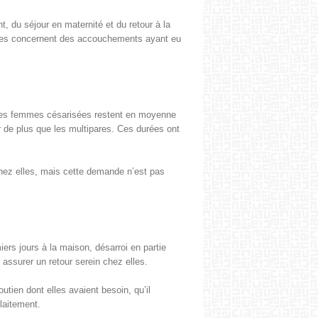
t, du séjour en mater­nité et du retour à la
­es con­cer­nent des accouche­ments ayant eu
 : les femmes césarisées restent en moyenne
 de plus que les mul­ti­pares. Ces durées ont
ez elles, mais cette demande n’est pas
rs jours à la mai­son, désar­roi en par­tie
assur­er un retour sere­in chez elles.
­tien dont elles avaient besoin, qu’il
laitement.