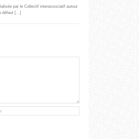
sée par le Col­lec­tif interas­so­ci­atif autour
du défaut […]