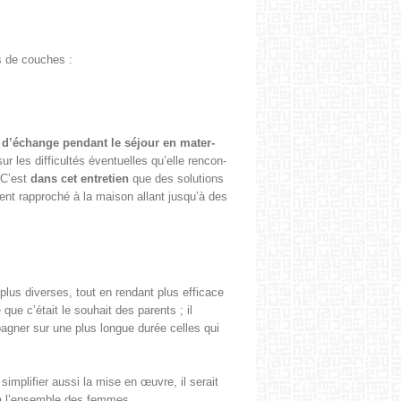
s de couches :
’échange pen­dant le séjour en mater­
les dif­fi­cultés éventuelles qu’elle ren­con­
 C’est
dans cet entre­tien
que des solu­tions
ment rap­proché à la mai­son allant jusqu’à des
 plus divers­es, tout en ren­dant plus effi­cace
e que c’était le souhait des par­ents ; il
ompagner sur une plus longue durée celles qui
im­pli­fi­er aus­si la mise en œuvre, il serait
 à l’ensemble des femmes.