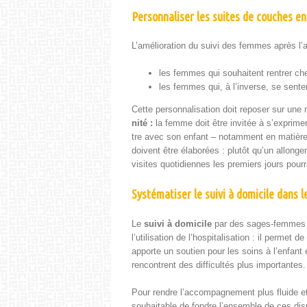
Personnaliser les suites de couches e
L’amélioration du suivi des femmes après 
les femmes qui souhait­ent ren­tr­er che
les femmes qui, à l’inverse, se sen­t
Cette per­son­nal­i­sa­tion doit repos­er sur une
nité :
la femme doit être invitée à s’exprimer 
tre avec son enfant – notam­ment en matière 
doivent être élaborées : plutôt qu’un allonge­
vis­ites quo­ti­di­ennes les pre­miers jours pour­
Systématiser le suivi à domicile dans l
Le
suivi à domi­cile
par des sages-femmes es
l’utilisation de l’hospitalisation : il per­met d
apporte un sou­tien pour les soins à l’enfant 
ren­con­trent des dif­fi­cultés plus impor­tantes
Pour ren­dre l’ac­com­pa­g­ne­ment plus flu­ide e
souhaitable de fon­dre l’ensemble de ces dis­