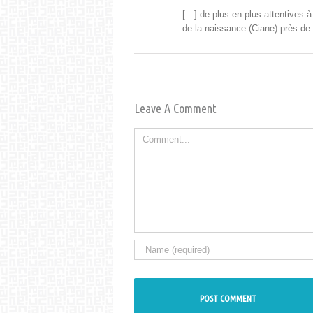
[…] de plus en plus atten­tives à c
de la nais­sance (Ciane) près de 4
Leave A Comment