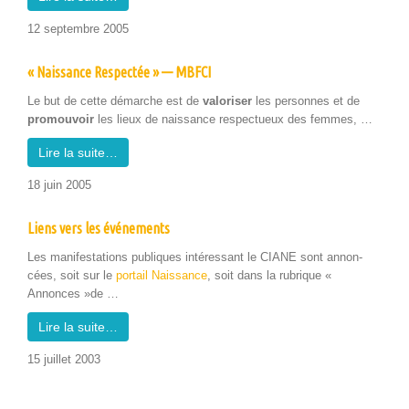
12 sep­tem­bre 2005
« Naissance Respectée » — MBFCI
Le but de cette démarche est de
val­oris­er
les per­son­nes et de
pro­mou­voir
les lieux de nais­sance respectueux des femmes, …
Lire la suite…
18 juin 2005
Liens vers les événements
Les man­i­fes­ta­tions publiques intéres­sant le CIANE sont annon­
cées, soit sur le
por­tail Nais­sance
, soit dans la rubrique «
Annonces »de …
Lire la suite…
15 juil­let 2003