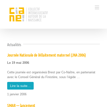
Actualités
Journée Nationale de lAllaitement maternel (JNA 2006)
Le 19 mai 2006
Cette journée est organ­iséeà Brest par Co-Naître, en parte­nar­i­at
avec le Con­seil Général du Fin­istère, sous l’égide …
Lire la suite…
1 jan­vi­er 2006
SMAR — lancement