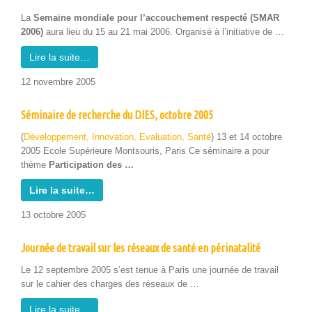
La
Semaine mon­di­ale pour l’accouchement respec­té (SMAR
2006)
aura lieu du 15 au 21 mai 2006. Organ­isé à l’initiative de …
Lire la suite…
12 novem­bre 2005
Séminaire de recherche du DIES, octobre 2005
(
Développe­ment, Inno­va­tion, Eval­u­a­tion, San­té
) 13 et 14 octo­bre
2005 Ecole Supérieure Montsouris, Paris Ce sémi­naire a pour
thème
Par­tic­i­pa­tion des …
Lire la suite…
13 octo­bre 2005
Journée de travail sur les réseaux de santé en périnatalité
Le 12 sep­tem­bre 2005 s’est tenue à Paris une journée de tra­vail
sur le cahi­er des charges des réseaux de …
Lire la suite…