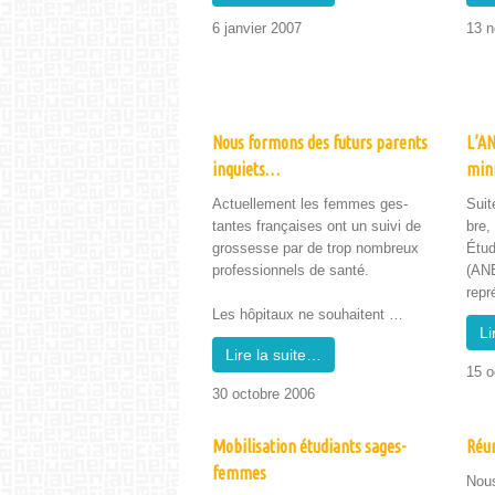
6 jan­vi­er 2007
13 n
Nous formons des futurs parents
L’AN
inquiets…
mini
Actuelle­ment les femmes ges­
Suite
tantes français­es ont un suivi de
bre, 
grossesse par de trop nom­breux
Étu­
pro­fes­sion­nels de san­té.
(ANE
repr
Les hôpi­taux ne souhait­ent …
Li
Lire la suite…
15 o
30 octo­bre 2006
Mobilisation étudiants sages-
Réun
femmes
Nous