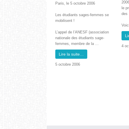
2006 
Paris, le 5 octo­bre 2006
le p
des 
Les étu­di­ants sages-femmes se
mobilisent !
Voic
L’ap­pel de l’ANESF (asso­ci­a­tion
Li
nationale des étu­di­ants sage-
femmes, mem­bre de la …
4 oc
Lire la suite…
5 octo­bre 2006