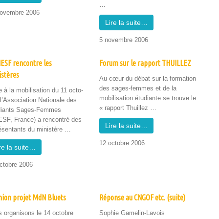
…
ovem­bre 2006
Lire la suite…
5 novem­bre 2006
ESF rencontre les
Forum sur le rapport THUILLEZ
stères
Au cœur du débat sur la for­ma­tion
des sages-femmes et de la
 à la mobil­i­sa­tion du 11 octo­
mobil­i­sa­tion étu­di­ante se trou­ve le
l’As­so­ci­a­tion Nationale des
« rap­port Thuillez …
di­ants Sages-Femmes
SF, France) a ren­con­tré des
Lire la suite…
ésen­tants du min­istère …
12 octo­bre 2006
re la suite…
cto­bre 2006
ion projet MdN Bluets
Réponse au CNGOF etc. (suite)
 organ­isons le 14 octo­bre
Sophie Gamelin-Lavois