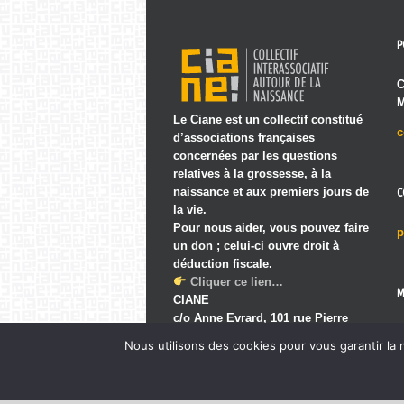
P
C
M
Le Ciane est un collectif constitué
c
d’associations françaises
concernées par les questions
relatives à la grossesse, à la
naissance et aux premiers jours de
C
la vie.
Pour nous aider, vous pouvez faire
p
un don ; celui-ci ouvre droit à
déduction fiscale.
Cliquer ce lien…
M
CIANE
c/o Anne Evrard, 101 rue Pierre
P
Corneille, 69003 Lyon
Nous utilisons des cookies pour vous garantir la 
|
Ancien wiki
|
Administration
|
Dossiers recours