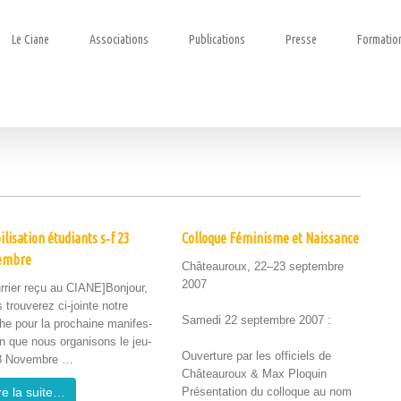
Le Ciane
Associations
Publications
Presse
Formatio
lisation étudiants s‑f 23
Colloque Féminisme et Naissance
embre
Château­roux, 22–23 sep­tem­bre
2007
r­ri­er reçu au CIANE]Bonjour,
 trou­verez ci-jointe notre
Same­di 22 sep­tem­bre 2007 :
che pour la prochaine man­i­fes­
ion que nous organ­isons le jeu­
Ouver­ture par les offi­ciels de
3 Novem­bre …
Château­roux & Max Plo­quin
re la suite…
Présen­ta­tion du col­loque au nom