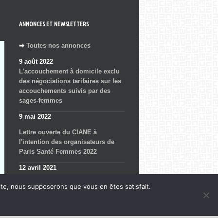
ANNONCES ET NEWSLETTERS
➡
Toutes nos annonces
9 août 2022
L’accouchement à domicile exclu
des négociations tarifaires sur les
accouchements suivis par des
sages-femmes
9 mai 2022
Lettre ouverte du CIANE à
l'intention des organisateurs de
Paris Santé Femmes 2022
12 avril 2021
En finir (vraiment) avec
site, nous supposerons que vous en êtes satisfait.
l'expression abdominale, une
responsabilité collective !