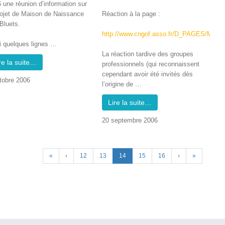
une réu­nion d’in­for­ma­tion sur
ro­jet de Mai­son de Nais­sance
Réac­tion à la page :
Bluets.
http://www.cngof.asso.fr/D_PAGES/MDI
i quelques lignes …
La réac­tion tar­dive des groupes
re la suite…
pro­fes­sion­nels (qui recon­nais­sent
cepen­dant avoir été invités dès
to­bre 2006
l’o­rig­ine de …
Lire la suite…
20 sep­tem­bre 2006
«
‹
12
13
14
15
16
›
»