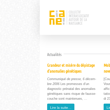
Actualités
Grandeur et misère du dépistage
Mobi
d’anomalies génétiques
nov
Com­mu­niqué de presse, 6 décem­
[Cou
bre 2006
Les promess­es d’un
Vous
diag­nos­tic pré­na­tal des anom­alies
affi
géné­tiques sans risque de fausse-
ta­t
couche sont main­tenues, …
di 2
Lire la suite…
Li