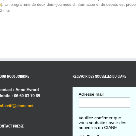
6
). Un pro­gramme de deux demi-journées d’information et de débats est pro­po
2 mai.
OUR NOUS JOINDRE
RECEVOIR DES NOUVELLES DU CIANE
ontact : Anne Evrard
Adresse mail
obile : 06 60 63 70 89
ollectif@ciane.net
Veuillez confirmer que
vous souhaitez avoir des
ONTACT PRESSE
nouvelles du CIANE :