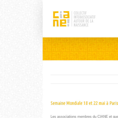
Semaine Mondiale 18 et 22 mai à Pari
Les asso­ci­a­tions mem­bres du CIANE et quel