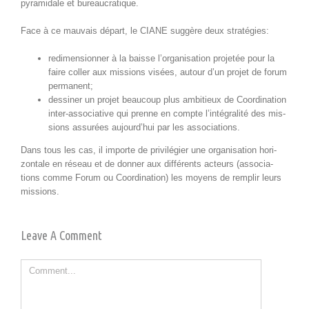
pyra­mi­dale et bureaucratique.
Face à ce mau­vais départ, le CIANE sug­gère deux stratégies:
red­i­men­sion­ner à la baisse l’organisation pro­jetée pour la
faire coller aux mis­sions visées, autour d’un pro­jet de forum
permanent;
dessin­er un pro­jet beau­coup plus ambitieux de Coor­di­na­tion
inter-asso­cia­tive qui prenne en compte l’intégralité des mis­
sions assurées aujourd’hui par les associations.
Dans tous les cas, il importe de priv­ilégi­er une organ­i­sa­tion hor­i­
zon­tale en réseau et de don­ner aux dif­férents acteurs (asso­ci­a­
tions comme Forum ou Coor­di­na­tion) les moyens de rem­plir leurs
missions.
Leave A Comment