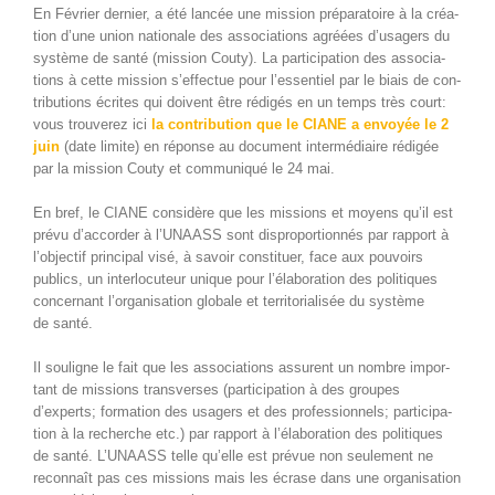
En Févri­er dernier, a été lancée une mis­sion pré­para­toire à la créa­
tion d’une union nationale des asso­ci­a­tions agréées d’usagers du
sys­tème de san­té (mis­sion Couty). La par­tic­i­pa­tion des asso­ci­a­
tions à cette mis­sion s’effectue pour l’essentiel par le biais de con­
tri­bu­tions écrites qui doivent être rédigés en un temps très court:
vous trou­verez ici
la con­tri­bu­tion que le CIANE a envoyée le 2
juin
(date lim­ite) en réponse au doc­u­ment inter­mé­di­aire rédigée
par la mis­sion Couty et com­mu­niqué le 24 mai.
En bref, le CIANE con­sid­ère que les mis­sions et moyens qu’il est
prévu d’accorder à l’UNAASS sont dis­pro­por­tion­nés par rap­port à
l’objectif prin­ci­pal visé, à savoir con­stituer, face aux pou­voirs
publics, un inter­locu­teur unique pour l’élaboration des poli­tiques
con­cer­nant l’organisation glob­ale et ter­ri­to­ri­al­isée du sys­tème
de santé.
Il souligne le fait que les asso­ci­a­tions assurent un nom­bre impor­
tant de mis­sions trans­vers­es (par­tic­i­pa­tion à des groupes
d’experts; for­ma­tion des usagers et des pro­fes­sion­nels; par­tic­i­pa­
tion à la recherche etc.) par rap­port à l’élaboration des poli­tiques
de san­té. L’UNAASS telle qu’elle est prévue non seule­ment ne
recon­naît pas ces mis­sions mais les écrase dans une organ­i­sa­tion