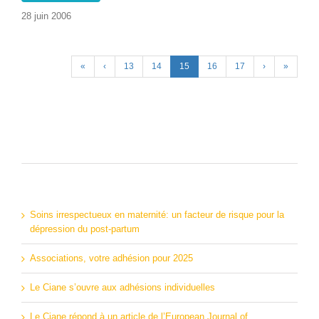
28 juin 2006
«
‹
13
14
15
16
17
›
»
Articles récents
Soins irrespectueux en maternité: un facteur de risque pour la
dépression du post-partum
Associations, votre adhésion pour 2025
Le Ciane s’ouvre aux adhésions individuelles
Le Ciane répond à un article de l’European Journal of