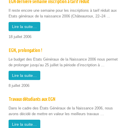
EGN dernière semaine inscription à tarif réduit
Il reste encore une semaine pour les inscrip­tions à tarif réduit aux
Etats généraux de la nais­sance 2006 (Château­roux, 22–24 …
Lire la suite…
18 juil­let 2006
EGN, prolongation !
Le bud­get des Etats Généraux de la Nais­sance 2006 nous per­met
de pro­longer jusqu’au 25 juil­let la péri­ode d’in­scrip­tion à …
Lire la suite…
8 juil­let 2006
Travaux détudiants aux EGN
Dans le cadre des États Généraux de la Nais­sance 2006, nous
avons décidé de met­tre en valeur les meilleurs travaux …
Lire la suite…