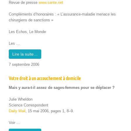
Revue de presse
www.sante.net
Com­plé­ments d’hono­raires : « L’as­sur­ance-mal­adie men­ace les
chirurgiens de sanc­tions »
Les Echos, Le Monde
Les …
Lire la suite…
7 sep­tem­bre 2006
Votre droit à un accouchement à domicile
Mais y aura-t-il assez de sages-femmes pour se déplac­er ?
Julie Whel­don
Sci­ence Cor­re­spon­dent
Dai­ly Mail
, 15 mai 2006, pages 1, 8–9.
Voir …