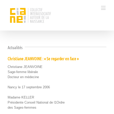
Actualités
Christiane JEANVOINE : « Se regarder en face »
Chris­tiane JEANVOINE
Sage-femme libérale
Doc­teur en médecine
Nan­cy le 17 sep­tem­bre 2006
Madame KELLER
Prési­dente Con­seil Nation­al de l1Ordre
des Sages-femmes