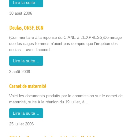
Lire la suite…
30 août 2006
Doulas, ONSF, EGN
(Com­men­taire à la réponse du CIANE à L’EXPRESS)Dommage
que les sages-femmes n’aient pas com­pris que l’ir­rup­tion des
doulas… avec l’ac­cord …
Lire la suite…
3 août 2006
Carnet de maternité
Voici les doc­u­ments pro­duits par la com­mis­sion sur le car­net de
mater­nité, suite à la réu­nion du 19 juil­let, à …
Lire la suite…
25 juil­let 2006