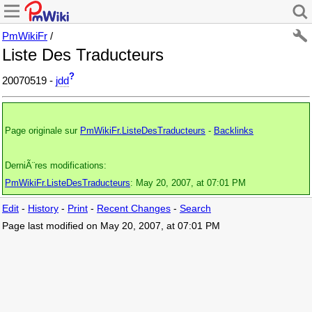
PmWikiFr
/
Liste Des Traducteurs
?
20070519 -
jdd
Page originale sur
PmWikiFr.ListeDesTraducteurs
-
Backlinks
DerniÃ¨res modifications:
PmWikiFr.ListeDesTraducteurs
: May 20, 2007, at 07:01 PM
Edit
-
History
-
Print
-
Recent Changes
-
Search
Page last modified on May 20, 2007, at 07:01 PM