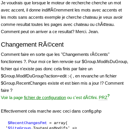
Je voudrais que lorsque le moteur de recherche cherche un mot
avec accent, il donne indiffÃ©remment les mots avec accents et
les mots sans accents exemple je cherche chateau je veux avoir
comme resultat toutes les pages avec chateau ou chÃ¢teau.
Comment peut on arriver a ce resultat? Merci. Jean.
Changement RÃ©cent
Comment faire en sorte que les "Changements rÃ©cents"
fonctionnes ?. Pour moi ce lien renvoie sur $Group.ModifsDuGroup,
fichier qui n'existe pas donc cela finis par faire un
$Group.ModifDuGroup?action=edit :-( , en revanche un fichier
$Group.RecentChanges existe et est bien mis a jour !? Comment
faire ?
?
Voir la page
fichier de configuration
ou c'est dÃ©fini.
PRZ
Effectivement cela marche avec ceci dans config.php
$RecentChangesFmt
 = array(

  '
$SiteGroup
.ToutesLesModifs' => 
