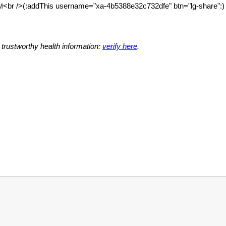
<br />(:addThis username="xa-4b5388e32c732dfe" btn="lg-share":)
M
 trustworthy health information:
verify here
.