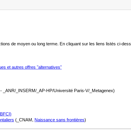
ions de moyen ou long terme. En cliquant sur les liens listés ci-de
es et autres offres "alternatives"
- _ANR/_INSERM/_AP-HP/Université Paris-V/_Metagenex)
MBFCI)
taliers
(_CNAM,
Naissance sans frontières
)