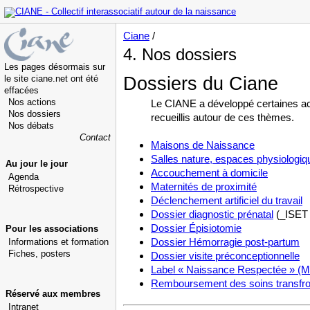
Ciane
/
4. Nos dossiers
Les pages désormais sur
le site ciane.net ont été
Dossiers du Ciane
effacées
Nos actions
Le CIANE a développé certaines act
Nos dossiers
recueillis autour de ces thèmes.
Nos débats
Contact
Maisons de Naissance
Salles nature, espaces physiologiqu
Au jour le jour
Accouchement à domicile
Agenda
Maternités de proximité
Rétrospective
Déclenchement artificiel du travail
Dossier diagnostic prénatal
(_ISET 
Dossier Épisiotomie
Pour les associations
Dossier Hémorragie post-partum
Informations et formation
Fiches, posters
Dossier visite préconceptionnelle
Label « Naissance Respectée » (
Remboursement des soins transfron
Réservé aux membres
Intranet