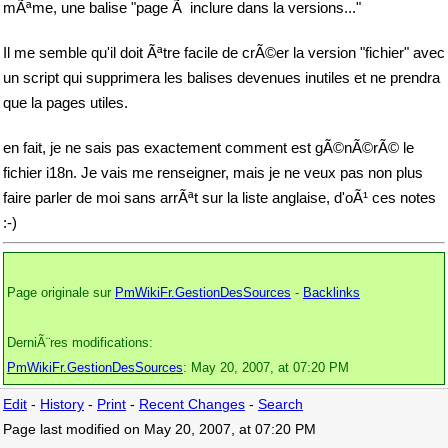
mÃªme, une balise "page Ã inclure dans la versions..."
Il me semble qu'il doit Ãªtre facile de crÃ©er la version "fichier" avec
un script qui supprimera les balises devenues inutiles et ne prendra
que la pages utiles.
en fait, je ne sais pas exactement comment est gÃ©nÃ©rÃ© le
fichier i18n. Je vais me renseigner, mais je ne veux pas non plus
faire parler de moi sans arrÃªt sur la liste anglaise, d'oÃ¹ ces notes
:-)
Page originale sur
PmWikiFr.GestionDesSources
-
Backlinks
DerniÃ¨res modifications:
PmWikiFr.GestionDesSources
: May 20, 2007, at 07:20 PM
Edit
-
History
-
Print
-
Recent Changes
-
Search
Page last modified on May 20, 2007, at 07:20 PM