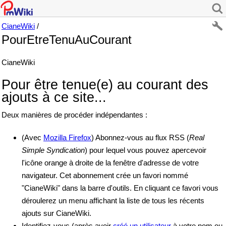
CianeWiki
/
PourEtreTenuAuCourant
CianeWiki
Pour être tenue(e) au courant des
ajouts à ce site...
Deux manières de procéder indépendantes :
(Avec
Mozilla Firefox
) Abonnez-vous au flux RSS (
Real
Simple Syndication
) pour lequel vous pouvez apercevoir
l'icône orange à droite de la fenêtre d'adresse de votre
navigateur. Cet abonnement crée un favori nommé
"CianeWiki" dans la barre d'outils. En cliquant ce favori vous
déroulerez un menu affichant la liste de tous les récents
ajouts sur CianeWiki.
Identifiez-vous (après avoir
créé un utilisateur
à votre nom ou